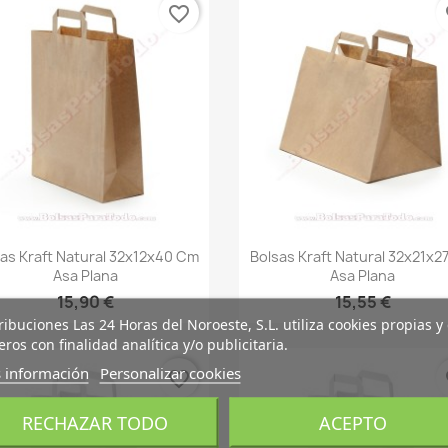
favorite_border
fa
Vista rápida
Vista rápida


as Kraft Natural 32x12x40 Cm
Bolsas Kraft Natural 32x21x2
Asa Plana
Asa Plana
15,90 €
15,55 €
ribuciones Las 24 Horas del Noroeste, S.L. utiliza cookies propias y
eros con finalidad analítica y/o publicitaria.
 información
Personalizar cookies
favorite_border
fa
RECHAZAR TODO
ACEPTO