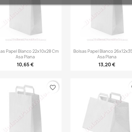
Vista rápida
Vista rápida


sas Papel Blanco 22x10x28 Cm
Bolsas Papel Blanco 26x12x3
Asa Plana
Asa Plana
10,65 €
13,20 €
favorite_border
fa