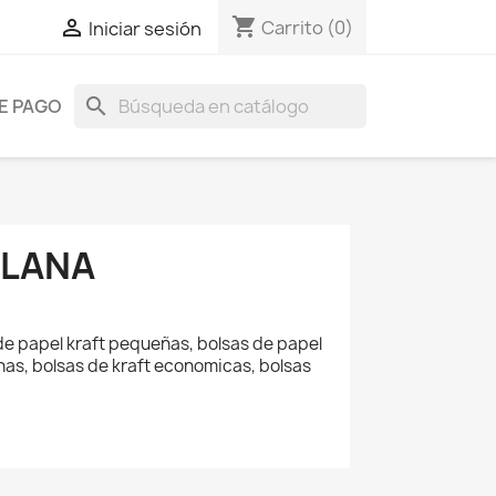
shopping_cart

Carrito
(0)
Iniciar sesión
search
E PAGO
PLANA
 de papel kraft pequeñas, bolsas de papel
has, bolsas de kraft economicas, bolsas