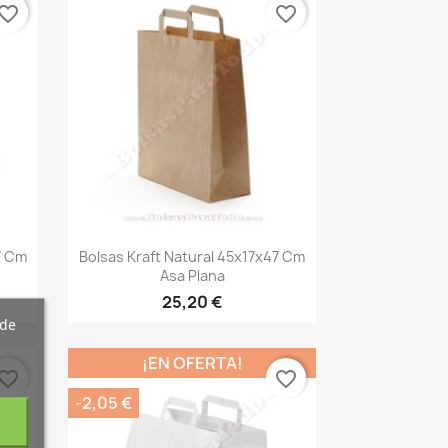
vorite_border
favorite_border
Vista rápida

7 Cm
Bolsas Kraft Natural 45x17x47 Cm
Asa Plana
25,20 €
 de
¡EN OFERTA!
vorite_border
favorite_border
-2,05 €