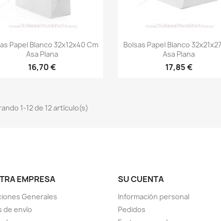
Vista rápida
Vista rápida


sas Papel Blanco 32x12x40 Cm
Bolsas Papel Blanco 32x21x2
Asa Plana
Asa Plana
16,70 €
17,85 €
ando 1-12 de 12 artículo(s)
TRA EMPRESA
SU CUENTA
ciones Generales
Información personal
 de envío
Pedidos