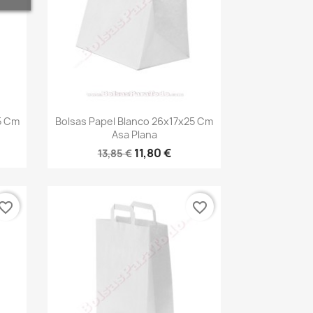
Vista rápida

5 Cm
Bolsas Papel Blanco 26x17x25 Cm
Asa Plana
11,80 €
13,85 €
vorite_border
favorite_border