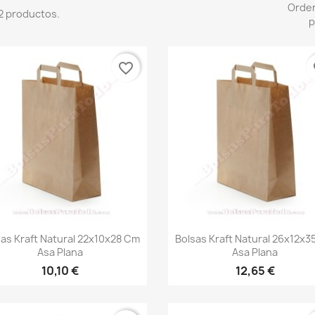
Orde
2 productos.
p
favorite_border
fa
Vista rápida
Vista rápida


sas Kraft Natural 22x10x28 Cm
Bolsas Kraft Natural 26x12x3
Asa Plana
Asa Plana
10,10 €
12,65 €