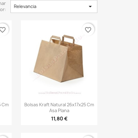
nar

Relevancia
or:
vorite_border
favorite_border
Vista rápida

5 Cm
Bolsas Kraft Natural 26x17x25 Cm
Asa Plana
11,80 €