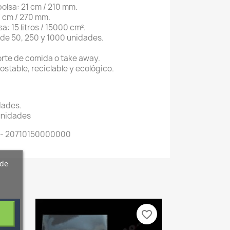
bolsa: 21 cm / 210 mm.
27 cm / 270 mm.
a: 15 litros / 15000 cm².
 de 50, 250 y 1000 unidades.
orte de comida o take away.
stable, reciclable y ecológico.
dades.
unidades
 - 20710150000000
 de
vorite_border
favorite_border