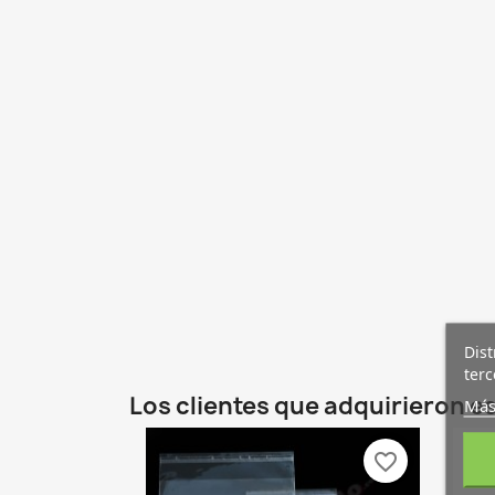
Dist
terc
Los clientes que adquirieron 
Más
favorite_border