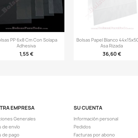
Vista rápida
Vista rápida


lsas PP 6x8 Cm Con Solapa
Bolsas Papel Blanco 44x15x5
Adhesiva
Asa Rizada
1,55 €
36,60 €
TRA EMPRESA
SU CUENTA
ciones Generales
Información personal
 de envío
Pedidos
s de pago
Facturas por abono