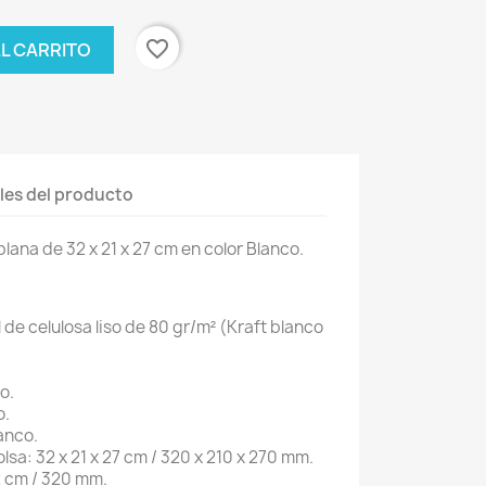
favorite_border
AL CARRITO
les del producto
lana de 32 x 21 x 27 cm en color Blanco.
de celulosa liso de 80 gr/m² (Kraft blanco
o.
o.
lanco.
lsa: 32 x 21 x 27 cm / 320 x 210 x 270 mm.
2 cm / 320 mm.