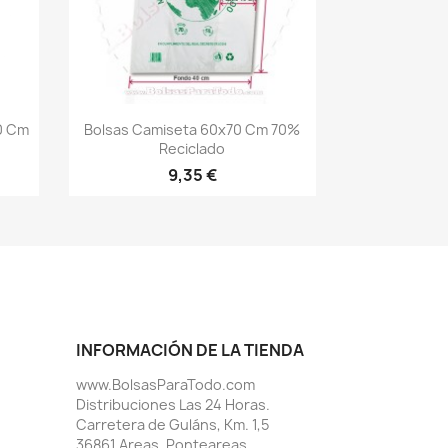
Vista rápida

0 Cm
Bolsas Camiseta 60x70 Cm 70%
Reciclado
9,35 €
INFORMACIÓN DE LA TIENDA
www.BolsasParaTodo.com
Distribuciones Las 24 Horas.
Carretera de Guláns, Km. 1,5
36861 Areas, Ponteareas