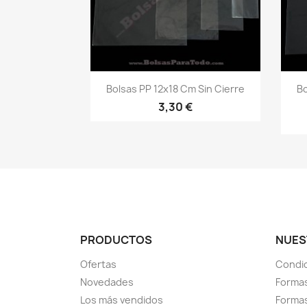
Vista rápida

Bolsas PP 12x18 Cm Sin Cierre
Bo
3,30 €
PRODUCTOS
NUES
Ofertas
Condi
Novedades
Formas
Los más vendidos
Forma