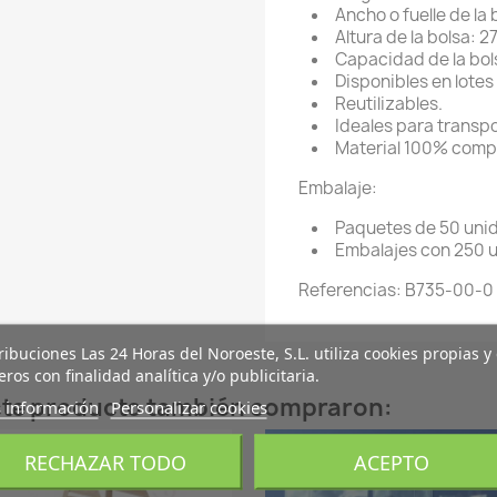
Ancho o fuelle de la 
Altura de la bolsa: 
Capacidad de la bols
Disponibles en lotes
Reutilizables.
Ideales para transp
Material 100% compo
Embalaje:
Paquetes de 50 uni
Embalajes con 250 
Referencias: B735-00-0
ribuciones Las 24 Horas del Noroeste, S.L. utiliza cookies propias y
eros con finalidad analítica y/o publicitaria.
este producto también compraron:
 información
Personalizar cookies
RECHAZAR TODO
ACEPTO
favorite_border
fa