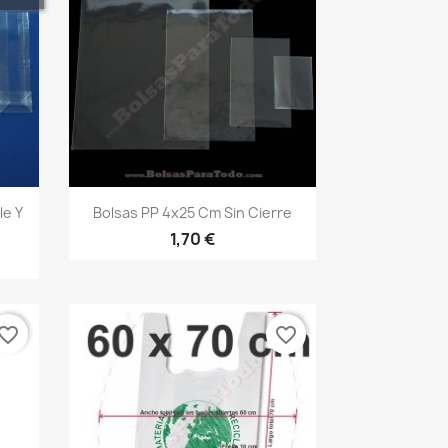
Vista rápida

le Y
Bolsas PP 4x25 Cm Sin Cierre
1,70 €
vorite_border
favorite_border