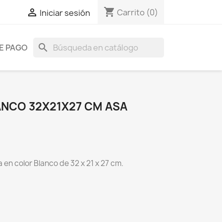
shopping_cart

Carrito
(0)
Iniciar sesión
search
E PAGO
ANCO 32X21X27 CM ASA
 en color Blanco de 32 x 21 x 27 cm.