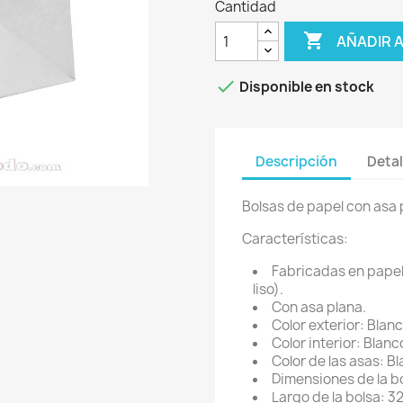
Cantidad

AÑADIR 

Disponible en stock
Descripción
Detal
Bolsas de papel con asa p
Características:
Fabricadas en papel 
liso).
Con asa plana.
Color exterior: Blanc
Color interior: Blanc
Color de las asas: B
Dimensiones de la bo
Largo de la bolsa: 3