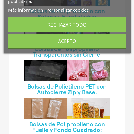
publicitaria.
Más información
Personalizar cookies
Bolsas de Polipropileno con
Solapa y Eurotaladro:
RECHAZAR TODO
ACEPTO
Bolsas de Polipropileno
Transparentes sin Cierre:
Bolsas de Polietileno PET con
Autocierre Zip y Base:
Bolsas de Polipropileno con
Fuelle y Fondo Cuadrado: