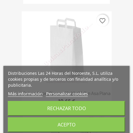
favorite_border
Distribuciones Las 24 Horas del Noroeste, S.L. utiliza
cookies propias y de terceros con finalidad analítica y/o
publicitaria.
Bolsas Papel Blanco 22x10x28 Cm Asa Plana
Más información
Personalizar cookies
10,65 €
RECHAZAR TODO
favorite_border
ACEPTO