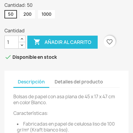
Cantidad: 50
50
200
1000
Cantidad

favorite_border
AÑADIR AL CARRITO

Disponible en stock
Descripción
Detalles del producto
Bolsas de papel con asa plana de 45 x 17 x 47 cm
en color Blanco.
Características:
Fabricadas en papel de celulosa liso de 100
gr/m² (Kraft blanco liso).