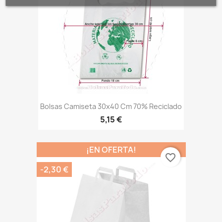
Bolsas Camiseta 30x40 Cm 70% Reciclado
5,15 €
¡EN OFERTA!
favorite_border
-2,30 €