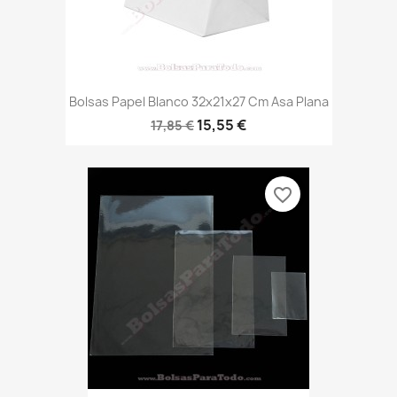
Bolsas Papel Blanco 32x21x27 Cm Asa Plana
15,55 €
17,85 €
favorite_border