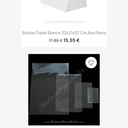
Bolsas Papel Blanco 32x21x27 Cm Asa Plana
15,55 €
17,85 €
favorite_border