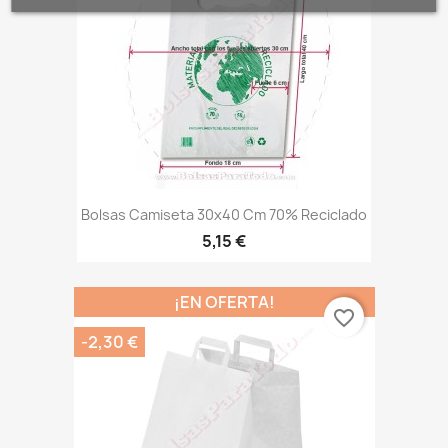
Bolsas Camiseta 30x40 Cm 70% Reciclado
5,15 €
¡EN OFERTA!
favorite_border
-2,30 €