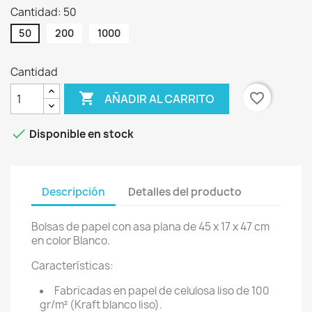
Cantidad: 50
50
200
1000
Cantidad

favorite_border
AÑADIR AL CARRITO

Disponible en stock
Descripción
Detalles del producto
Bolsas de papel con asa plana de 45 x 17 x 47 cm
en color Blanco.
Características:
Fabricadas en papel de celulosa liso de 100
gr/m² (Kraft blanco liso).