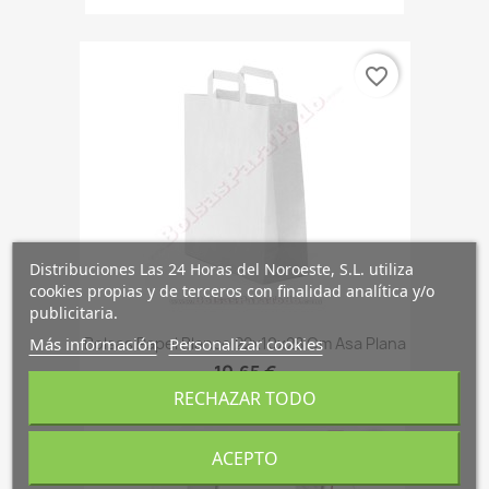
favorite_border
Distribuciones Las 24 Horas del Noroeste, S.L. utiliza
cookies propias y de terceros con finalidad analítica y/o
publicitaria.
Bolsas Papel Blanco 22x10x28 Cm Asa Plana
Más información
Personalizar cookies
10,65 €
RECHAZAR TODO
favorite_border
ACEPTO