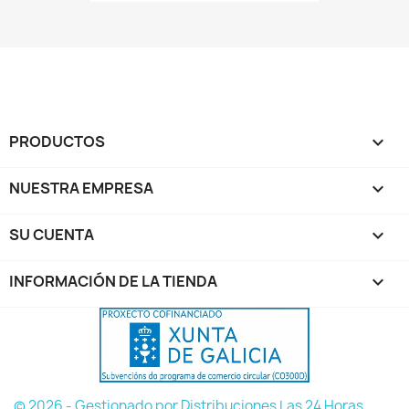
PRODUCTOS

NUESTRA EMPRESA

SU CUENTA

INFORMACIÓN DE LA TIENDA
keyboard_arrow_down
© 2026 - Gestionado por Distribuciones Las 24 Horas