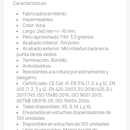
Características:
Fabricados en Nitrilo.
Impermeables.
Color: Azul.
Largo: 240 mm +/- 10 mm.
Peso aproximado T/M: 3,5 gramos.
Acabado interior: Sin polvo
Acabado exterior: Microtexturizada en la
punta de los dedos.
Terminación: Bordillo.
Ambidiestros.
Resistentes a la rotura por estiramiento y
desgarro.
Certificado: CE Cat. III, EN 374 (1, 2, 4 y 5), EN
455 (1, 2, 3 y 4), EN 420:2003, EU 2016/425, EU
2017/745, ISO 13485:2016, ISO 9001:2015,
ASTME D6978-05, ISO 16604:2004.
Tallas disponibles: XS, S, M, L y XL.
Envasados en estuches dispensadores de
100 unidades.
Disponibles en estuches de 100 unidades.
Usos aconsejados: Manipulación de