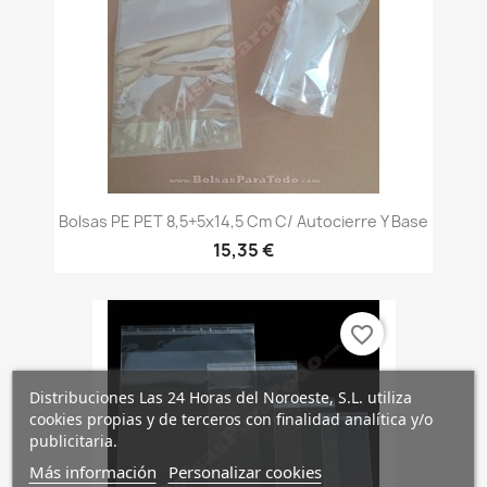
Bolsas PE PET 8,5+5x14,5 Cm C/ Autocierre Y Base
15,35 €
favorite_border
Distribuciones Las 24 Horas del Noroeste, S.L. utiliza
cookies propias y de terceros con finalidad analítica y/o
publicitaria.
Más información
Personalizar cookies