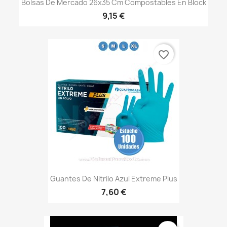
Bolsas De Mercado 26x35 Cm Compostables En Block
9,15 €
favorite_border
Guantes De Nitrilo Azul Extreme Plus
7,60 €