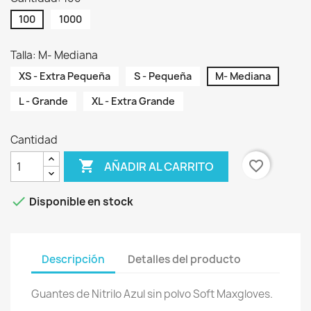
100
1000
Talla: M- Mediana
XS - Extra Pequeña
S - Pequeña
M- Mediana
L - Grande
XL - Extra Grande
Cantidad

favorite_border
AÑADIR AL CARRITO

Disponible en stock
Descripción
Detalles del producto
Guantes de Nitrilo Azul sin polvo Soft Maxgloves.