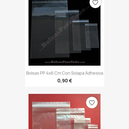
favorite_border
Bolsas PP 4x6 Cm Con Solapa Adhesiva
0,90 €
favorite_border