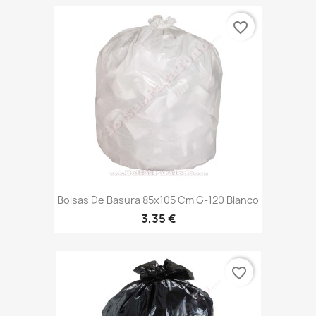
favorite_border
Bolsas De Basura 85x105 Cm G-120 Blanco
3,35 €
favorite_border