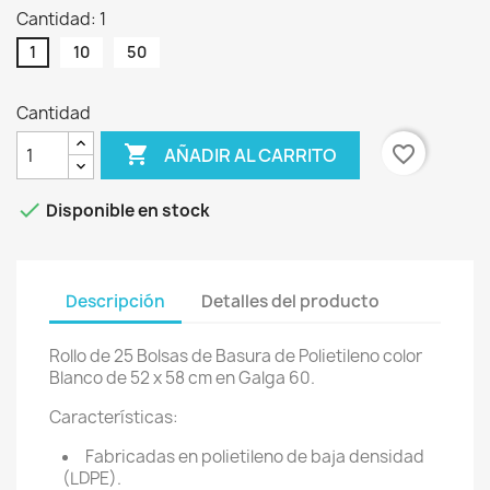
Cantidad: 1
1
10
50
Cantidad

favorite_border
AÑADIR AL CARRITO

Disponible en stock
Descripción
Detalles del producto
Rollo de 25 Bolsas de Basura de Polietileno color
Blanco de 52 x 58 cm en Galga 60.
Características:
Fabricadas en polietileno de baja densidad
(LDPE).