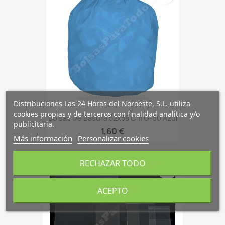
Distribuciones Las 24 Horas del Noroeste, S.L. utiliza
cookies propias y de terceros con finalidad analítica y/o
Bolsas De Basura 52x58 Cm G-60 Azul
publicitaria.
1,60 €
Más información
Personalizar cookies
RECHAZAR TODO
favorite_border
ACEPTO