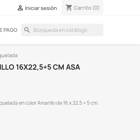
shopping_cart

Carrito
(0)
Iniciar sesión
search
E PAGO
quelada
LLO 16X22,5+5 CM ASA
uelada en color Amarillo de 16 x 22,5 + 5 cm.