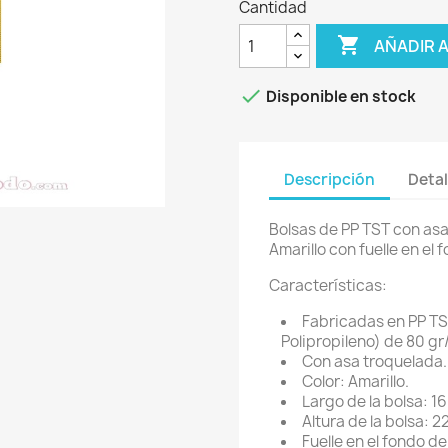
Cantidad

AÑADIR 

Disponible en stock
Descripción
Detal
Bolsas de PP TST con asa 
Amarillo con fuelle en el 
Características:
Fabricadas en PP TST 
Polipropileno) de 80 gr
Con asa troquelada.
Color: Amarillo.
Largo de la bolsa: 1
Altura de la bolsa: 
Fuelle en el fondo de