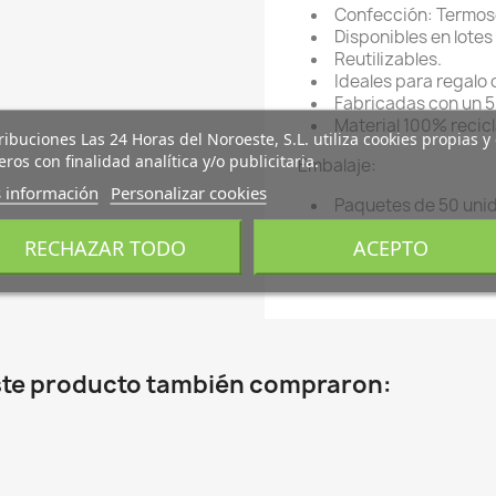
Confección: Termose
Disponibles en lotes
Reutilizables.
Ideales para regalo
Fabricadas con un 5
Material 100% recicl
ribuciones Las 24 Horas del Noroeste, S.L. utiliza cookies propias y
eros con finalidad analítica y/o publicitaria.
Embalaje:
 información
Personalizar cookies
Paquetes de 50 uni
Cajas de 200 unida
RECHAZAR TODO
ACEPTO
Referencias: B1011-00-
este producto también compraron: