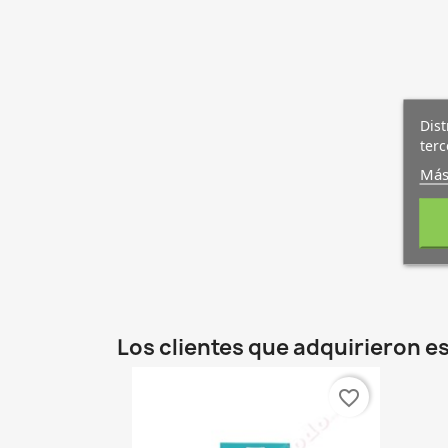
Dist
terc
Más
Los clientes que adquirieron 
favorite_border