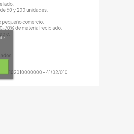
llado.
 de 50 y 200 unidades.
 o pequeño comercio.
0-70% de material reciclado.
able.
 de
dades.
des.
0 - 24102010000000 - 41/02/010