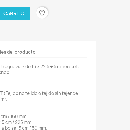
favorite_border
AL CARRITO
les del producto
troquelada de 16 x 22,5 + 5 cm en color
fondo.
(Tejido no tejido o tejido sin tejer de
/m².
6 cm / 160 mm.
22,5 cm / 225 mm.
 la bolsa: 5 cm / 50 mm.