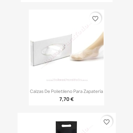
favorite_border
Calzas De Polietileno Para Zapatería
7,70 €
favorite_border