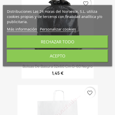
favorite_border
Distribuciones Las 24 Horas del Noroeste, S.L. utiliza
cookies propias y de terceros con finalidad analítica y/o
publicitaria.
Más información
Personalizar cookies
RECHAZAR TODO
ACEPTO
Bolsas De Basura 52x60 Cm G-60 Negro
1,45 €
favorite_border