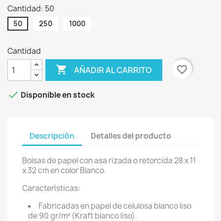
Cantidad: 50
50
250
1000
Cantidad

favorite_border
AÑADIR AL CARRITO

Disponible en stock
Descripción
Detalles del producto
Bolsas de papel con asa rizada o retorcida 28 x 11
x 32 cm en color Blanco.
Características:
Fabricadas en papel de celulosa blanco liso
de 90 gr/m² (Kraft blanco liso).