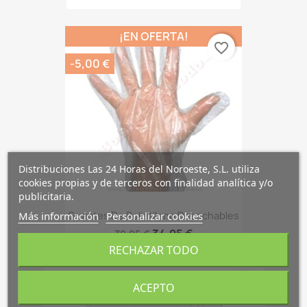
¡EN OFERTA!
favorite_border
-5,00 €
Distribuciones Las 24 Horas del Noroeste, S.L. utiliza
cookies propias y de terceros con finalidad analítica y/o
publicitaria.
Guantes De Polietileno Desechables
Más información
Personalizar cookies
34,95 €
39,95 €
RECHAZAR TODO
favorite_border
ACEPTO