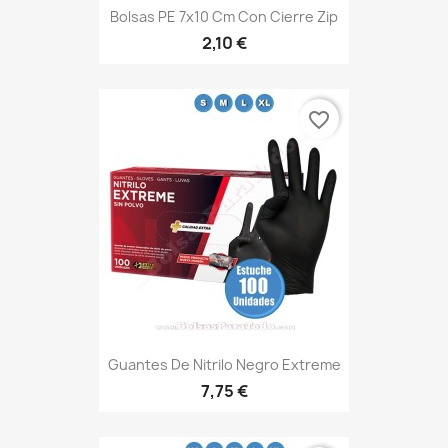
Bolsas PE 7x10 Cm Con Cierre Zip
2,10 €
favorite_border
Guantes De Nitrilo Negro Extreme
7,75 €