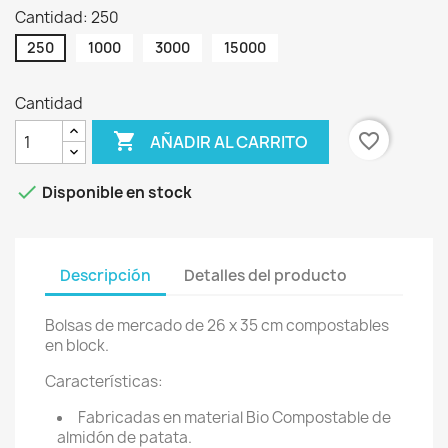
Cantidad: 250
250
1000
3000
15000
Cantidad

favorite_border
AÑADIR AL CARRITO

Disponible en stock
Descripción
Detalles del producto
Bolsas de mercado de 26 x 35 cm compostables
en block.
Características:
Fabricadas en material Bio Compostable de
almidón de patata.