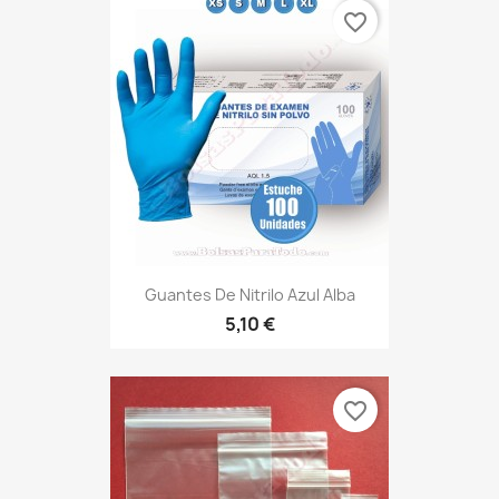
favorite_border
Guantes De Nitrilo Azul Alba
5,10 €
favorite_border