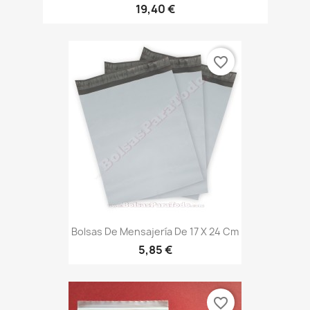
19,40 €
favorite_border
Bolsas De Mensajería De 17 X 24 Cm
5,85 €
favorite_border