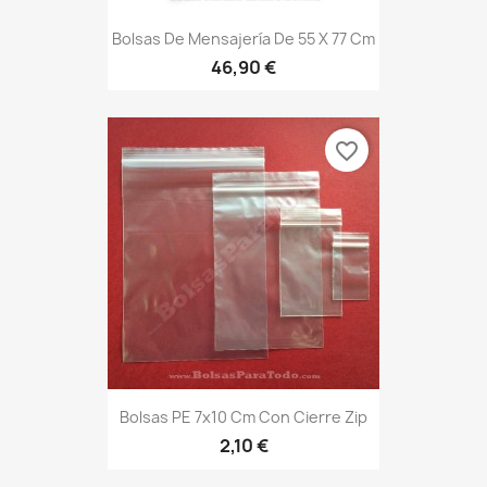
Bolsas De Mensajería De 55 X 77 Cm
46,90 €
favorite_border
Bolsas PE 7x10 Cm Con Cierre Zip
2,10 €