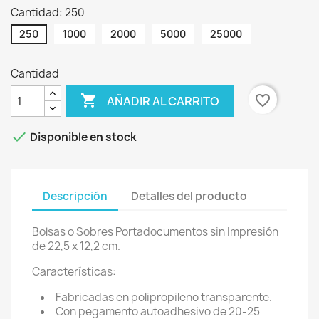
Cantidad: 250
250
1000
2000
5000
25000
Cantidad

favorite_border
AÑADIR AL CARRITO

Disponible en stock
Descripción
Detalles del producto
Bolsas o Sobres Portadocumentos sin Impresión
de 22,5 x 12,2 cm.
Características:
Fabricadas en polipropileno transparente.
Con pegamento autoadhesivo de 20-25